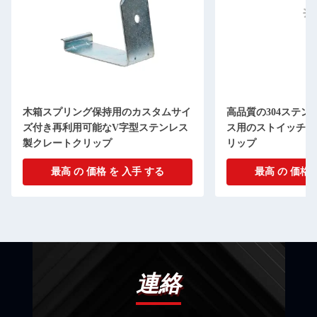
木箱スプリング保持用のカスタムサイ
高品質の304ステン
ズ付き再利用可能なV字型ステンレス
ス用のストイッチ・
製クレートクリップ
リップ
最高 の 価格 を 入手 する
最高 の 価格 
連絡