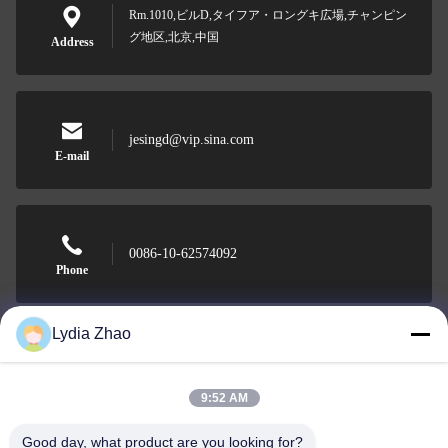
Rm.1010,ビルD,タイフア・ロングキ広場,チャンピン
グ地区,北京,中国
Address
jesingd@vip.sina.com
E-mail
0086-10-62574092
Phone
Lydia Zhao
Beijing Oriens Technology Co., Ltd.
9:52 AM
Good day, what product are you looking for?