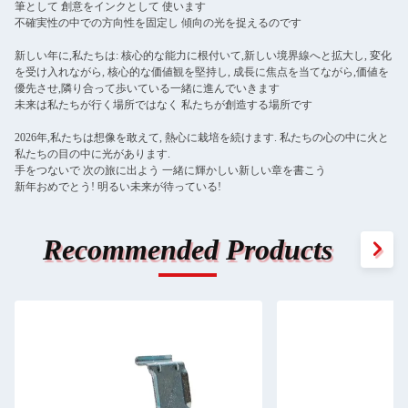
筆として 創意をインクとして 使います
不確実性の中での方向性を固定し 傾向の光を捉えるのです
新しい年に,私たちは: 核心的な能力に根付いて,新しい境界線へと拡大し, 変化
を受け入れながら, 核心的な価値観を堅持し, 成長に焦点を当てながら,価値を
優先させ,隣り合って歩いている一緒に進んでいきます
未来は私たちが行く場所ではなく 私たちが創造する場所です
2026年,私たちは想像を敢えて, 熱心に栽培を続けます. 私たちの心の中に火と
私たちの目の中に光があります.
手をつないで 次の旅に出よう 一緒に輝かしい新しい章を書こう
新年おめでとう! 明るい未来が待っている!
Recommended Products