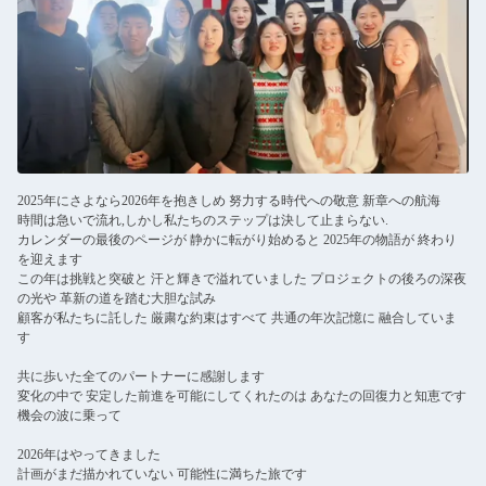
2025年にさよなら2026年を抱きしめ 努力する時代への敬意 新章への航海
時間は急いで流れ,しかし私たちのステップは決して止まらない.
カレンダーの最後のページが 静かに転がり始めると 2025年の物語が 終わり
を迎えます
この年は挑戦と突破と 汗と輝きで溢れていました プロジェクトの後ろの深夜
の光や 革新の道を踏む大胆な試み
顧客が私たちに託した 厳粛な約束はすべて 共通の年次記憶に 融合していま
す
共に歩いた全てのパートナーに感謝します
変化の中で 安定した前進を可能にしてくれたのは あなたの回復力と知恵です
機会の波に乗って
2026年はやってきました
計画がまだ描かれていない 可能性に満ちた旅です