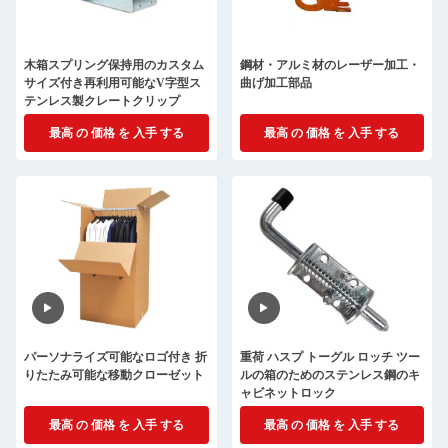
木箱スプリング保持用のカスタム
鋼材・アルミ材のレーザー加工・
サイズ付き再利用可能なV字型ス
曲げ加工部品
テンレス製クレートクリップ
最高 の 価格 を 入手 する
最高 の 価格 を 入手 する
パーソナライズ可能なロゴ付き 折
重荷 ハスプ トーグル ロッチ ツー
りたたみ可能な移動クローゼット
ルの箱のためのステンレス鋼のキ
ャビネットロック
最高 の 価格 を 入手 する
最高 の 価格 を 入手 する