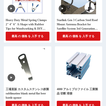
Heavy Duty Metal Spring Clamps
Starlink Gen 3 Carbon Steel Roof
2" 4" 6" A-Shape with Rubber
Mount Antenna Bracket for
Tips for Woodworking & DIY
Satellite System 3rd Generation
Projects
Bracket
最高 の 価格 を 入手 する
最高 の 価格 を 入手 する
工場直販 カスタムステンレス鉄製
4080 アルミプロファイル 工業製
sublimation blank metal flat beer
品 切断 溶接
bottle opener
最高 の 価格 を 入手 する
最高 の 価格 を 入手 する