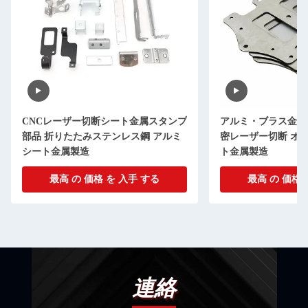
CNCレーザー切断シート金属スタンプ
アルミ・ブラス金属
部品 折りたたみステンレス鋼 アルミ
密レーザー切断 オ
シート金属製造
ト金属製造
最高 の 価格 を 入手 する
最高 の 価格 
連絡