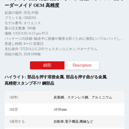
ーダーメイド OEM 高精度
起源の場所: 河北,中国
ブランド名: ORIENS
モデル番号: オリエンス
最小注文数量: 500個
価格: USD 0.05~0.15 pro PCS
パッケージの詳細: 輸送中に損傷や傷害を防ぐために個別にバブルパックし,その後,紙箱に
受渡し時間: 8〜15 営業日
支払条件: T/T,D/A,L/C,D/P,ウェスタンユニオン,マネーグラム
供給の能力: 20月1000枚
細部
Description
ハイライト:
部品を押す溶接金属
,
部品を押す曲がる金属
,
高精密スタンプ不?? 鋼部品
1材料:
炭素鋼、ステンレス鋼、アルミニウム
2精度:
±0.01mm
3適用する:
自動車,電子機器,機械など