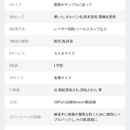
4サイズ:
図面やサンプルに従って
5終わって:
磨いた,ガルバン化,粉末塗装,電極化塗装
6処理方法:
レーザー切削,ツールスタンプなど
7輸送の種類:
航空,海,鉄道
8サービス:
カスタマイズ
9形状:
L字型
10サイズ:
各種サイズ
11表面:
白 亜鉛塗装され,消化された 青
12QC:
100%の点検Beroreの郵送物
輸送中に損傷や傷害を防ぐために個別にバ
13パッケージの詳細:
ブルパックし,その後,紙箱に