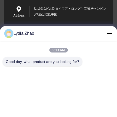
Rm.1010,ビルD,タイフア・ロングキ広場,チャンピン
グ地区,北京,中国
Address
Lydia Zhao
jesingd@vip.sina.com
E-mail
5:13 AM
Good day, what product are you looking for?
0086-10-62574092
Phone
Beijing Oriens Technology Co., Ltd.