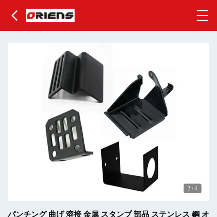
2
/
4
パンチング 曲げ 溶接 金属 スタンプ 部品 ステンレス 鋼 オ