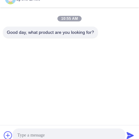
jesingd@vip.sina.com
E-mail
10:55 AM
Good day, what product are you looking for?
0086-10-62574092
Phone
Beijing Oriens Technology Co., Ltd.
最高 の 価格 を 入手 する
Get a Quote
Beijing Oriens Technology Co., Ltd.