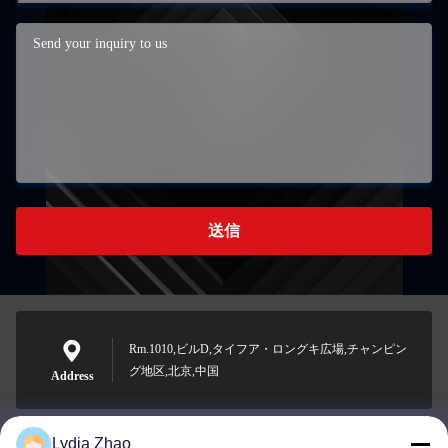
送信
Rm.1010,ビルD,タイフア・ロングキ広場,チャンピン
グ地区,北京,中国
Address
Lydia Zhao