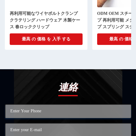
再利用可能なワイヤボルトクランプ
ODM OEM スチー
クラテリング ハードウェア 木製ケー
プ 再利用可能 メタ
ス 春ロッククリップ
プ スプリング スチ
ス クリップ
最高 の 価格 を 入手 する
最高 の 価格 
連絡