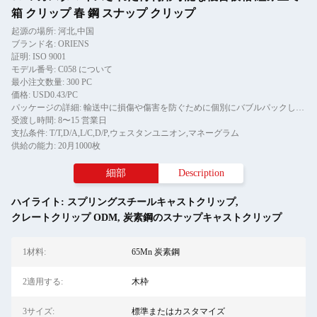
箱 クリップ 春 鋼 スナップ クリップ
起源の場所: 河北,中国
ブランド名: ORIENS
証明: ISO 9001
モデル番号: C058 について
最小注文数量: 300 PC
価格: USD0.43/PC
パッケージの詳細: 輸送中に損傷や傷害を防ぐために個別にバブルパックし,その後,紙箱に
受渡し時間: 8〜15 営業日
支払条件: T/T,D/A,L/C,D/P,ウェスタンユニオン,マネーグラム
供給の能力: 20月1000枚
細部
Description
ハイライト:
スプリングスチールキャストクリップ
,
クレートクリップ ODM
,
炭素鋼のスナップキャストクリップ
1材料:
65Mn 炭素鋼
2適用する:
木枠
3サイズ:
標準またはカスタマイズ