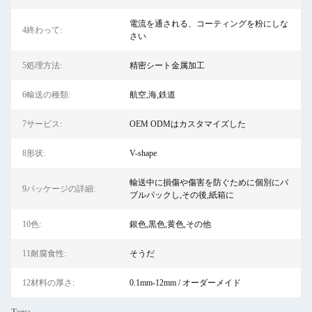
電流を通される、コーティングを粉にしな
4終わって:
さい
5処理方法:
精密シート金属加工
6輸送の種類:
航空,海,鉄道
7サービス:
OEM ODMはカスタマイズした
8形状:
V-shape
輸送中に損傷や傷害を防ぐために個別にバ
9パッケージの詳細:
ブルパックし,その後,紙箱に
10色:
銀色,黒色,黄色,その他
11耐腐食性:
そうだ
12材料の厚さ:
0.1mm-12mm / オーダーメイド