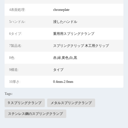
4表面処理:
chromeplate
5ハンドル:
浸したハンドル
6タイプ:
重用用スプリングクランプ
7製品名:
スプリングクリップ 木工用クリップ
8色:
赤,緑,黄色,白,黒
9構造:
タイプ
10厚さ:
0.4mm-2.0mm
Tags:
9 スプリングクランプ
メタルスプリングクランプ
ステンレス鋼のスプリングクランプ