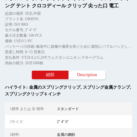
ング テント クロコディール クリップ 尖った口 電工
起源の場所: 河北,中国
ブランド名: ORIENS
証明: ISO 9001
モデル番号: 2" 4" 6"
最小注文数量: 100 PCS
価格: USD3.5 /PC
パッケージの詳細: 輸送中に損傷や傷害を防ぐために個別にバブルパックし,その後,紙箱に
受渡し時間: 8~15 営業日
支払条件: T/T,D/A,L/C,D/P,ウェスタンユニオン,マネーグラム
供給の能力: 20月1000枚
細部
Description
ハイライト:
金属のスプリングクリップ
,
スプリング金属クランプ
,
スプリングクリップ 6 インチ
1標準 または 非 標準:
スタンダード
2サイズ:
2" 4" 6"
3材料:
金属の鋼鉄