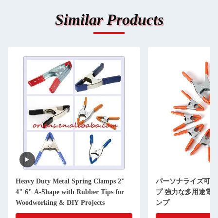
Similar Products
Heavy Duty Metal Spring Clamps 2"
パーソナライズ可能
4" 6" A-Shape with Rubber Tips for
プ 強力な多用途電
Woodworking & DIY Projects
ンプ