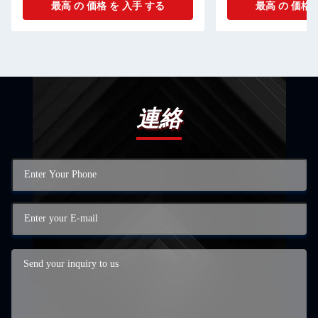
最高 の 価格 を 入手 する
最高 の 価格 
連絡