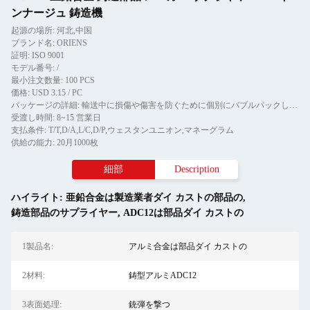
ンナージュ 鋳造機
起源の場所: 河北,中国
ブランド名: ORIENS
証明: ISO 9001
モデル番号: /
最小注文数量: 100 PCS
価格: USD 3.15 / PC
パッケージの詳細: 輸送中に損傷や傷害を防ぐために個別にバブルパックし,その後,紙箱に
受渡し時間: 8~15 営業日
支払条件: T/T,D/A,L/C,D/P,ウェスタンユニオン,マネーグラム
供給の能力: 20月1000枚
細部
Description
ハイライト:
亜鉛合金は製造業者ダイ カストの部品の
,
鋳造部品のサプライヤー
,
ADC12は部品ダイ カストの
1製品名:
アルミ合金は部品ダイ カストの
2材料:
鋳型アルミADC12
3表面処理:
銃弾を撃つ