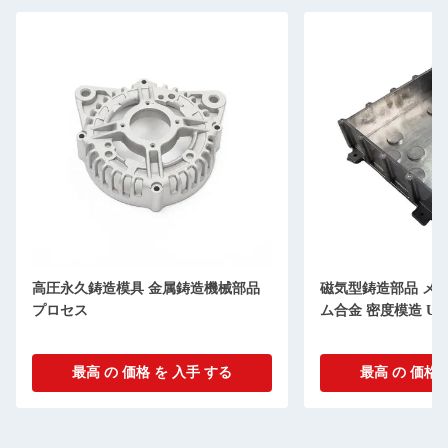
高圧永久鋳造模具 金属鋳造機械部品
磁気型鋳造部品 メ
プロセス
ム合金 密度模造 Ua
最高 の 価格 を 入手 する
最高 の 価格 