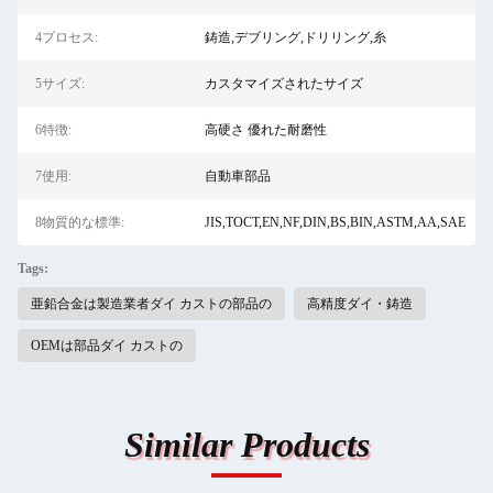
4プロセス:
鋳造,デブリング,ドリリング,糸
5サイズ:
カスタマイズされたサイズ
6特徴:
高硬さ 優れた耐磨性
7使用:
自動車部品
8物質的な標準:
JIS,TOCT,EN,NF,DIN,BS,BIN,ASTM,AA,SAE
Tags:
亜鉛合金は製造業者ダイ カストの部品の
高精度ダイ・鋳造
OEMは部品ダイ カストの
Similar Products