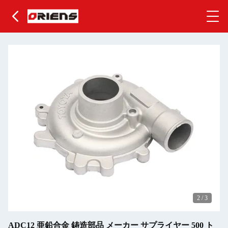
2
/
3
ADC12 亜鉛合金 鋳造部品 メーカー サプライヤー 500 ト