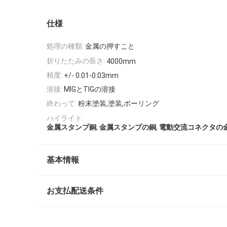
仕様
処理の種類:
金属の押すこと
折りたたみの長さ:
4000mm
精度:
+/- 0.01-0.03mm
溶接:
MIGとTIGの溶接
終わって:
粉末塗装,塗装,ポーリング
ハイライト:
,
,
金属スタンプ銅
金属スタンプの銅
電動交流コネクタの
基本情報
お支払配送条件