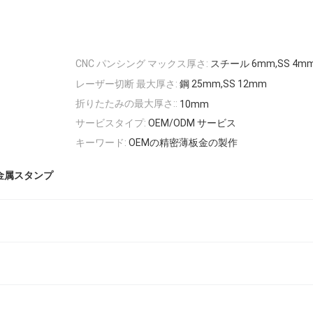
CNC パンシング マックス厚さ:
スチール 6mm,SS 4m
レーザー切断 最大厚さ:
鋼 25mm,SS 12mm
折りたたみの最大厚さ::
10mm
サービスタイプ:
OEM/ODM サービス
キーワード:
OEMの精密薄板金の製作
金属スタンプ