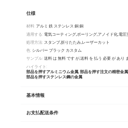
仕様
材料:
アルミ 鉄 ステンレス 銅 銅
適用する:
電気コーティング,ポーリング,アノイド化,電圧
処理方法:
スタンプ,折りたたみ,レーザーカット
色:
シルバー ブラック カスタム
サンプル:
送料 は 無料 です が,送料 を 払う 必要 が あり 
ハイライト:
,
部品を押すアルミニウム金属
部品を押す注文の精密金属
部品を押すステンレス鋼の金属
基本情報
お支払配送条件