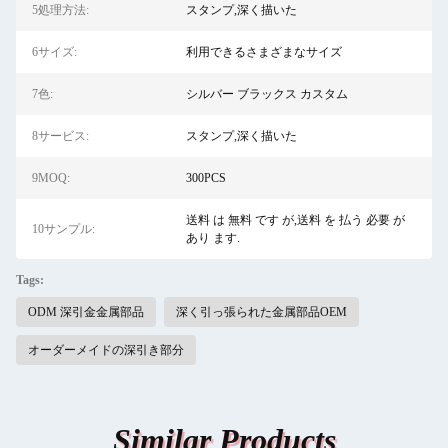
5処理方法:
スタンプ,深く描いた
6サイズ:
利用できるさまざまなサイズ
7色:
シルバー ブラックス カスタム
8サービス:
スタンプ,深く描いた
9MOQ:
300PCS
送料 は 無料 です が,送料 を 払う 必要 が
10サンプル:
あり ます.
Tags:
ODM 深引金金属部品
深く引っ張られた金属部品OEM
オーダーメイドの深引き部分
Similar Products