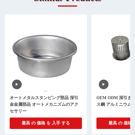
 深引
OEM ODM 深引き金属部品 ステンレ
オーダーメ
のアク
ス鋼 アルミニウム 高度磨き
装 ブラッ
ーネント
る
最高 の 価格 を 入手 する
最高