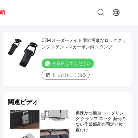
頼
OEM オーダーメイド 調節可能なロッククラ
ンプ ステンレスカーボン鋼 スタンプ
今連絡してください
もっと詳しく知る
関連ビデオ
迅速かつ簡単 トーグリン
グ クランプ ロック 面倒の
ない作業部品の固定と位
置付け