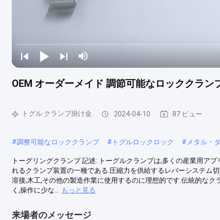
OEM オーダーメイド 調節可能なロッククラン
トグル クランプ掛け金
2024-04-10
87 ビュー
#
調整可能なロッククランプ
#
トグルロックロック
#
メタル・
トーグリングクランプ 記述: トーグルクランプは,多くの産業用ア
れるクランプ装置の一種である.圧縮力を供給するレバーシステム切
溶接,木工,その他の製造作業に使用するのに理想的です.伝統的なク
く,操作に少な...
もっと見る
来場者のメッセージ