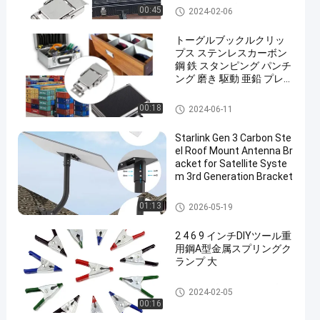
トグル クランプ掛け金
00:45
2024-02-06
トーグルブックルクリッ
プス ステンレスカーボン
鋼 鉄 スタンピング パンチ
ング 磨き 駆動 亜鉛 プレー
ト クランプ
トグル クランプ掛け金
00:18
2024-06-11
Starlink Gen 3 Carbon Ste
el Roof Mount Antenna Br
acket for Satellite Syste
m 3rd Generation Bracket
Starlink ブラケット
01:13
2026-05-19
2 4 6 9 インチDIYツール重
用鋼A型金属スプリングク
ランプ 大
メタルスプリングクランプ
2024-02-05
00:16