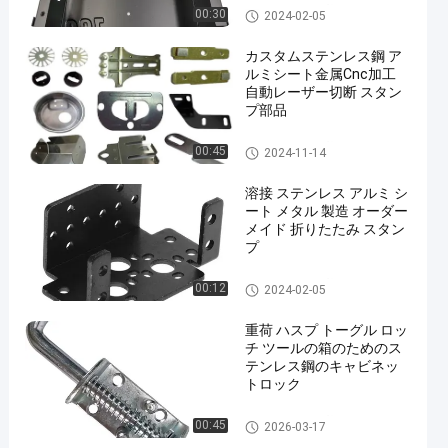
メタルスタンプ部品
00:30
2024-02-05
カスタムステンレス鋼 ア
ルミシート金属Cnc加工
自動レーザー切断 スタン
プ部品
メタルスタンプ部品
00:45
2024-11-14
溶接 ステンレス アルミ シ
ート メタル 製造 オーダー
メイド 折りたたみ スタン
プ
メタルスタンプ部品
00:12
2024-02-05
重荷 ハスプ トーグル ロッ
チ ツールの箱のためのス
テンレス鋼のキャビネッ
トロック
メタルスタンプ部品
00:45
2026-03-17